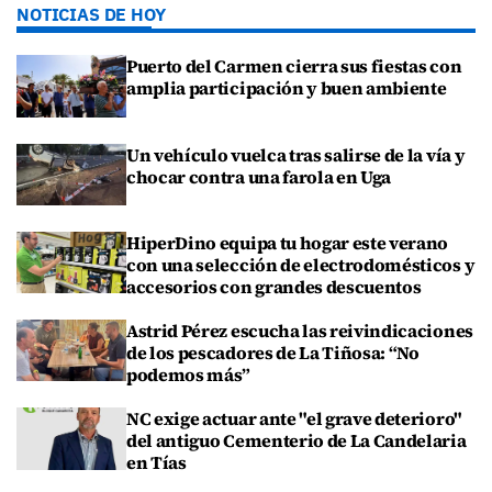
NOTICIAS DE HOY
Puerto del Carmen cierra sus fiestas con
amplia participación y buen ambiente
Un vehículo vuelca tras salirse de la vía y
chocar contra una farola en Uga
HiperDino equipa tu hogar este verano
con una selección de electrodomésticos y
accesorios con grandes descuentos
Astrid Pérez escucha las reivindicaciones
de los pescadores de La Tiñosa: “No
podemos más”
NC exige actuar ante "el grave deterioro"
del antiguo Cementerio de La Candelaria
en Tías