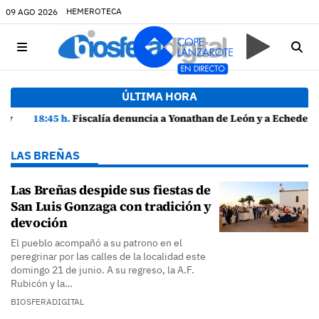
HEMEROTECA
09 AGO 2026
ÚLTIMA HORA
18:45 h.
Fiscalía denuncia a Yonathan de León y a Echedey Eugenio por presuntas anomalías en contratos festivos
LAS BREÑAS
Las Breñas despide sus fiestas de
San Luis Gonzaga con tradición y
devoción
El pueblo acompañó a su patrono en el
peregrinar por las calles de la localidad este
domingo 21 de junio. A su regreso, la A.F.
Rubicón y la…
BIOSFERADIGITAL