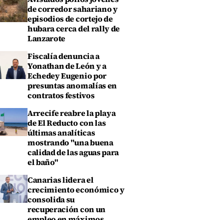
de corredor sahariano y
episodios de cortejo de
hubara cerca del rally de
Lanzarote
Fiscalía denuncia a
Yonathan de León y a
Echedey Eugenio por
presuntas anomalías en
contratos festivos
Arrecife reabre la playa
de El Reducto con las
últimas analíticas
mostrando "una buena
calidad de las aguas para
el baño"
Canarias lidera el
crecimiento económico y
consolida su
recuperación con un
empleo en máximos