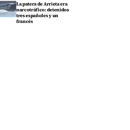
La patera de Arrieta era
narcotráfico: detenidos
tres españoles y un
francés