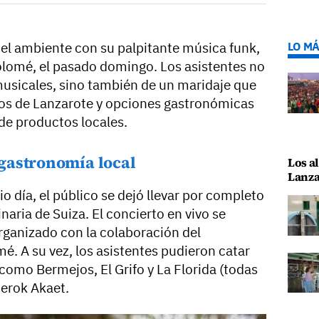
l ambiente con su palpitante música funk,
LO MÁ
olomé, el pasado domingo. Los asistentes no
 musicales, sino también de un maridaje que
dos de Lanzarote y opciones gastronómicas
de productos locales.
gastronomía local
Los al
Lanza
o día, el público se dejó llevar por completo
inaria de Suiza. El concierto en vivo se
 organizado con la colaboración del
. A su vez, los asistentes pudieron catar
como Bermejos, El Grifo y La Florida (todas
iterok Akaet.