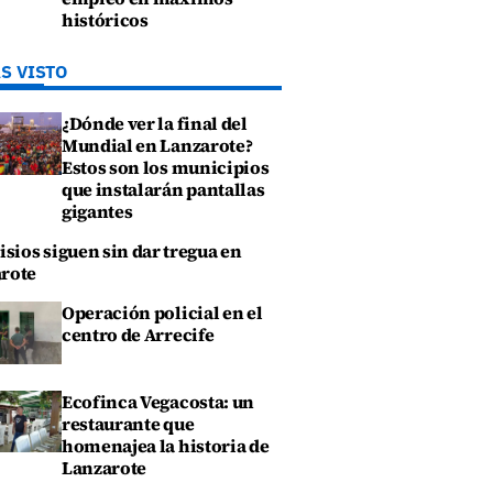
históricos
S VISTO
¿Dónde ver la final del
Mundial en Lanzarote?
Estos son los municipios
que instalarán pantallas
gigantes
isios siguen sin dar tregua en
rote
Operación policial en el
centro de Arrecife
Ecofinca Vegacosta: un
restaurante que
homenajea la historia de
Lanzarote