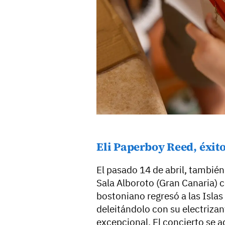
Eli Paperboy Reed, éxit
El pasado 14 de abril, también
Sala Alboroto (Gran Canaria) c
bostoniano regresó a las Isla
deleitándolo con su electriza
excepcional. El concierto se a