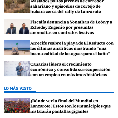
Avistados pollos jóvenes de corredor
sahariano y episodios de cortejo de
hubara cerca del rally de Lanzarote
Fiscalía denuncia a Yonathan de León y a
Echedey Eugenio por presuntas
anomalías en contratos festivos
Arrecife reabre la playa de El Reducto con
las últimas analíticas mostrando "una
buena calidad de las aguas para el baño"
Canarias lidera el crecimiento
económico y consolida su recuperación
con un empleo en máximos históricos
LO MÁS VISTO
¿Dónde ver la final del Mundial en
Lanzarote? Estos son los municipios que
instalarán pantallas gigantes