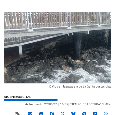
Daños en la pasarela de La Garita por las olas
BIOSFERADIGITAL
Actualizado:
27/05/26 |
16:57
| TIEMPO DE LECTURA: 3 MIN.