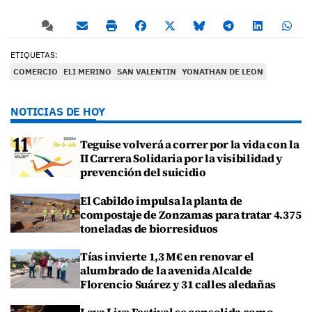
ETIQUETAS:
COMERCIO
ELI MERINO
SAN VALENTIN
YONATHAN DE LEON
NOTICIAS DE HOY
Teguise volverá a correr por la vida con la
II Carrera Solidaria por la visibilidad y
prevención del suicidio
El Cabildo impulsa la planta de
compostaje de Zonzamas para tratar 4.375
toneladas de biorresiduos
Tías invierte 1,3 M€ en renovar el
alumbrado de la avenida Alcalde
Florencio Suárez y 31 calles aledañas