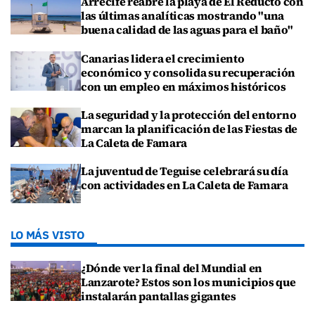
Arrecife reabre la playa de El Reducto con
las últimas analíticas mostrando "una
buena calidad de las aguas para el baño"
Canarias lidera el crecimiento
económico y consolida su recuperación
con un empleo en máximos históricos
La seguridad y la protección del entorno
marcan la planificación de las Fiestas de
La Caleta de Famara
La juventud de Teguise celebrará su día
con actividades en La Caleta de Famara
LO MÁS VISTO
¿Dónde ver la final del Mundial en
Lanzarote? Estos son los municipios que
instalarán pantallas gigantes