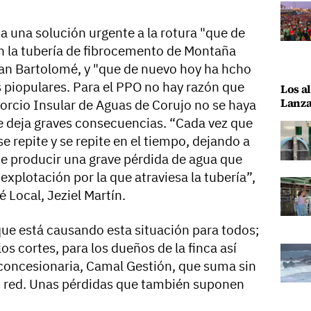
a una solución urgente a la rotura "que de
n la tubería de fibrocemento de Montaña
San Bartolomé, y "que de nuevo hoy ha hcho
os piopulares. Para el PPO no hay razón que
Los al
Lanza
sorcio Insular de Aguas de Corujo no se haya
e deja graves consecuencias. “Cada vez que
e repite y se repite en el tiempo, dejando a
de producir una grave pérdida de agua que
explotación por la que atraviesa la tubería”,
é Local, Jeziel Martín.
que está causando esta situación para todos;
os cortes, para los dueños de la finca así
concesionaria, Camal Gestión, que suma sin
n red. Unas pérdidas que también suponen