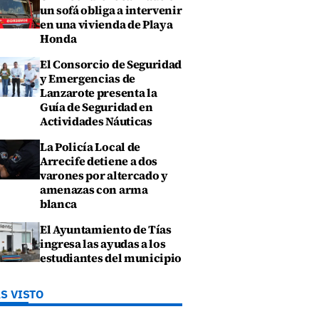
un sofá obliga a intervenir
en una vivienda de Playa
Honda
El Consorcio de Seguridad
y Emergencias de
Lanzarote presenta la
Guía de Seguridad en
Actividades Náuticas
La Policía Local de
Arrecife detiene a dos
varones por altercado y
amenazas con arma
blanca
El Ayuntamiento de Tías
ingresa las ayudas a los
estudiantes del municipio
S VISTO