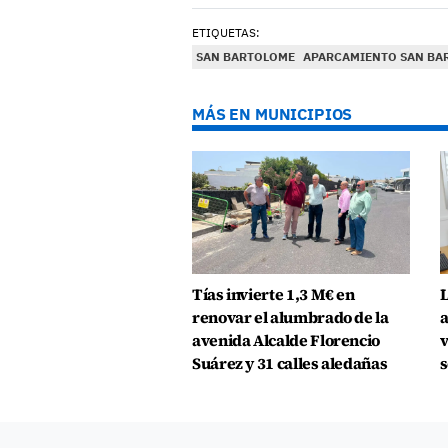
ETIQUETAS:
SAN BARTOLOME
APARCAMIENTO SAN BA
MÁS EN MUNICIPIOS
Tías invierte 1,3 M€ en
L
renovar el alumbrado de la
a
avenida Alcalde Florencio
v
Suárez y 31 calles aledañas
s