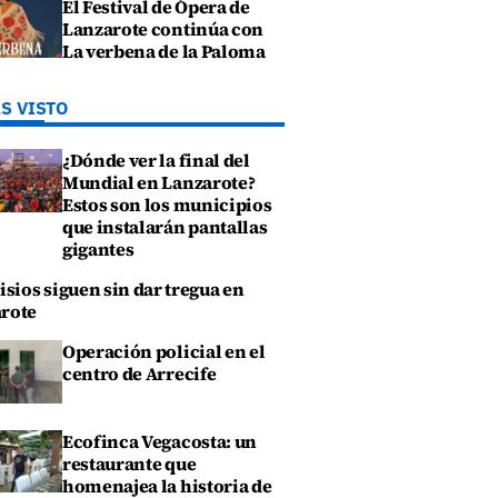
El Festival de Ópera de
Lanzarote continúa con
La verbena de la Paloma
S VISTO
¿Dónde ver la final del
Mundial en Lanzarote?
Estos son los municipios
que instalarán pantallas
gigantes
isios siguen sin dar tregua en
rote
Operación policial en el
centro de Arrecife
Ecofinca Vegacosta: un
restaurante que
homenajea la historia de