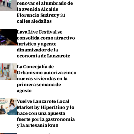
renovar el alumbrado de
la avenida Alcalde
Florencio Suárez y 31
calles aledañas
Lava Live Festival se
consolida como atractivo
turístico y agente
dinamizador de la
economía de Lanzarote
La Concejalía de
Urbanismo autoriza cinco
nuevas viviendas en la
primera semana de
agosto
Vuelve Lanzarote Local
Market by HiperDino y lo
hace con una apuesta
fuerte por la gastronomía
y la artesanía km0