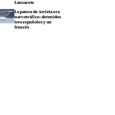
Lanzarote
La patera de Arrieta era
narcotráfico: detenidos
tres españoles y un
francés