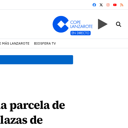
FACEBOOK
X
INSTAGRA
RS
YOUTUB
E MÁS LANZAROTE
BIOSFERA TV
13:20 h.
Lava Live Festival
a parcela de
lazas de