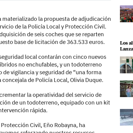
 materializado la propuesta de adjudicación
vicio de la Policía Local y Protección Civil.
adquisición de seis coches que se reparten
uesto base de licitación de 363.533 euros.
Los al
Lanza
 seguridad local contarán con cinco nuevos
híbridos no enchufables, y un todoterreno
jo de vigilancia y seguridad de “una forma
 concejala de Policía Local, Olivia Duque.
crementar la operatividad del servicio de
ición de un todoterreno, equipado con un kit
ntervención rápida.
e Protección Civil, Eño Robayna, ha
 vayamos reforzando nuestros recursos