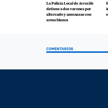
La Policía Local de Arrecife
E
detiene a dos varones por
i
altercado y amenazas con
e
arma blanca
COMENTARIOS