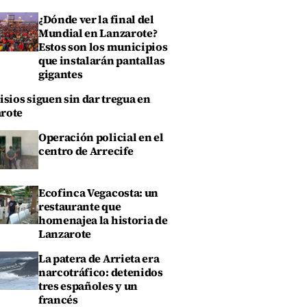
¿Dónde ver la final del
Mundial en Lanzarote?
Estos son los municipios
que instalarán pantallas
gigantes
isios siguen sin dar tregua en
rote
Operación policial en el
centro de Arrecife
Ecofinca Vegacosta: un
restaurante que
homenajea la historia de
Lanzarote
La patera de Arrieta era
narcotráfico: detenidos
tres españoles y un
francés