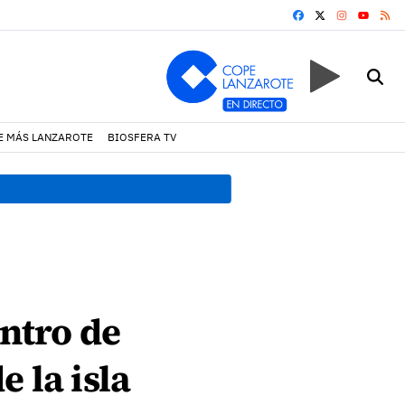
FACEBOOK
X
INSTAGRA
RS
YOUTUB
E MÁS LANZAROTE
BIOSFERA TV
19:07 h.
Un incendio locali
entro de
 la isla