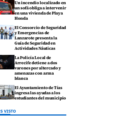
Un incendio localizado en
un sofá obliga a intervenir
en una vivienda de Playa
Honda
El Consorcio de Seguridad
y Emergencias de
Lanzarote presenta la
Guía de Seguridad en
Actividades Náuticas
La Policía Local de
Arrecife detiene a dos
varones por altercado y
amenazas con arma
blanca
El Ayuntamiento de Tías
ingresa las ayudas a los
estudiantes del municipio
S VISTO