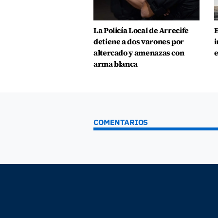
La Policía Local de Arrecife
E
detiene a dos varones por
i
altercado y amenazas con
e
arma blanca
COMENTARIOS