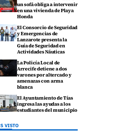
un sofá obliga a intervenir
en una vivienda de Playa
Honda
El Consorcio de Seguridad
y Emergencias de
Lanzarote presenta la
Guía de Seguridad en
Actividades Náuticas
La Policía Local de
Arrecife detiene a dos
varones por altercado y
amenazas con arma
blanca
El Ayuntamiento de Tías
ingresa las ayudas a los
estudiantes del municipio
S VISTO