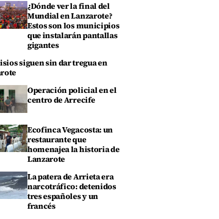
¿Dónde ver la final del
Mundial en Lanzarote?
Estos son los municipios
que instalarán pantallas
gigantes
isios siguen sin dar tregua en
rote
Operación policial en el
centro de Arrecife
Ecofinca Vegacosta: un
restaurante que
homenajea la historia de
Lanzarote
La patera de Arrieta era
narcotráfico: detenidos
tres españoles y un
francés