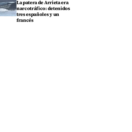
La patera de Arrieta era
narcotráfico: detenidos
tres españoles y un
francés