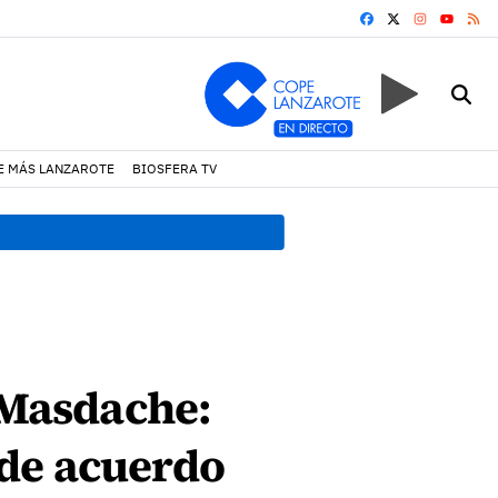
FACEBOOK
X
INSTAGRA
RS
YOUTUB
E MÁS LANZAROTE
BIOSFERA TV
18:45 h.
Fiscalía denuncia 
 Masdache:
 de acuerdo