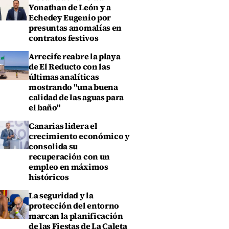
Yonathan de León y a
Echedey Eugenio por
presuntas anomalías en
contratos festivos
Arrecife reabre la playa
de El Reducto con las
últimas analíticas
mostrando "una buena
calidad de las aguas para
el baño"
Canarias lidera el
crecimiento económico y
consolida su
recuperación con un
empleo en máximos
históricos
La seguridad y la
protección del entorno
marcan la planificación
de las Fiestas de La Caleta