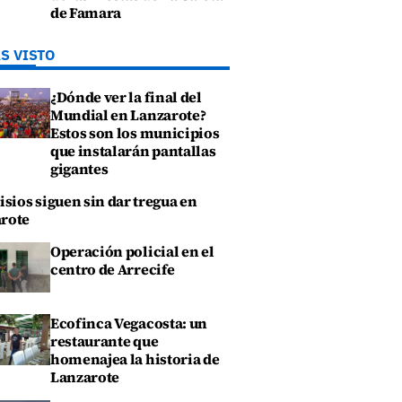
de Famara
S VISTO
¿Dónde ver la final del
Mundial en Lanzarote?
Estos son los municipios
que instalarán pantallas
gigantes
isios siguen sin dar tregua en
rote
Operación policial en el
centro de Arrecife
Ecofinca Vegacosta: un
restaurante que
homenajea la historia de
Lanzarote