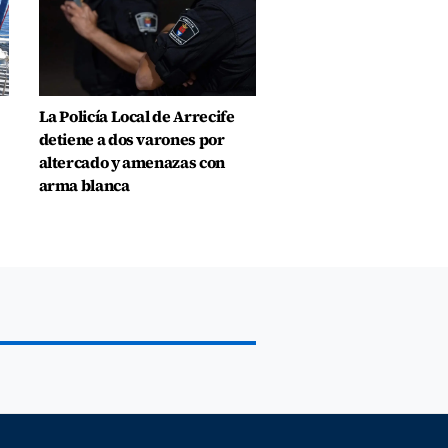
La Policía Local de Arrecife
detiene a dos varones por
altercado y amenazas con
arma blanca