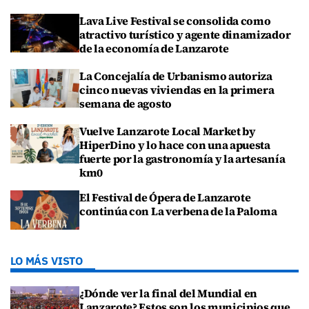
Lava Live Festival se consolida como
atractivo turístico y agente dinamizador
de la economía de Lanzarote
La Concejalía de Urbanismo autoriza
cinco nuevas viviendas en la primera
semana de agosto
Vuelve Lanzarote Local Market by
HiperDino y lo hace con una apuesta
fuerte por la gastronomía y la artesanía
km0
El Festival de Ópera de Lanzarote
continúa con La verbena de la Paloma
LO MÁS VISTO
¿Dónde ver la final del Mundial en
Lanzarote? Estos son los municipios que