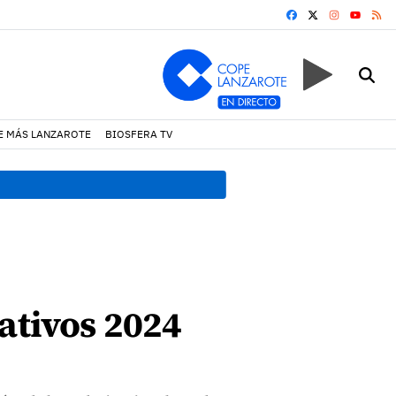
FACEBOOK
X
INSTAGRA
RS
YOUTUB
E MÁS LANZAROTE
BIOSFERA TV
19:07 h.
Un incendio locali
ativos 2024