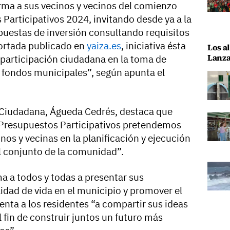
rma a sus vecinos y vecinos del comienzo
Participativos 2024, invitando desde ya a la
puestas de inversión consultando requisitos
portada publicado en
yaiza.es
, iniciativa ésta
Los al
Lanza
 participación ciudadana en la toma de
e fondos municipales”, según apunta el
n Ciudadana, Águeda Cedrés, destaca que
 Presupuestos Participativos pretendemos
nos y vecinas en la planificación y ejecución
l conjunto de la comunidad”.
a a todos y todas a presentar sus
idad de vida en el municipio y promover el
ienta a los residentes “a compartir sus ideas
l fin de construir juntos un futuro más