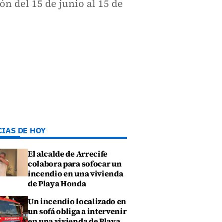
n del 15 de junio al 15 de
CIAS DE HOY
El alcalde de Arrecife
colabora para sofocar un
incendio en una vivienda
de Playa Honda
Un incendio localizado en
un sofá obliga a intervenir
en una vivienda de Playa