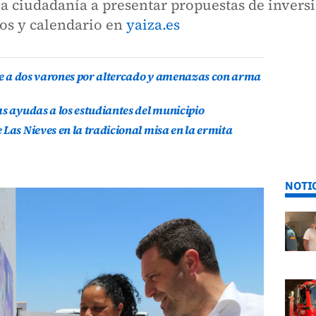
 ciudadanía a presentar propuestas de inversió
tos y calendario en
yaiza.es
ene a dos varones por altercado y amenazas con arma
as ayudas a los estudiantes del municipio
Las Nieves en la tradicional misa en la ermita
NOTI