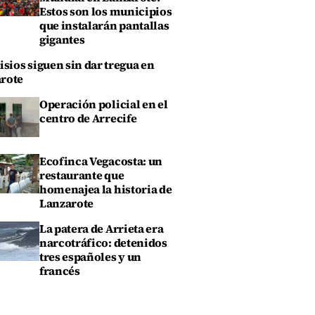
Estos son los municipios
que instalarán pantallas
gigantes
isios siguen sin dar tregua en
rote
Operación policial en el
centro de Arrecife
Ecofinca Vegacosta: un
restaurante que
homenajea la historia de
Lanzarote
La patera de Arrieta era
narcotráfico: detenidos
tres españoles y un
francés