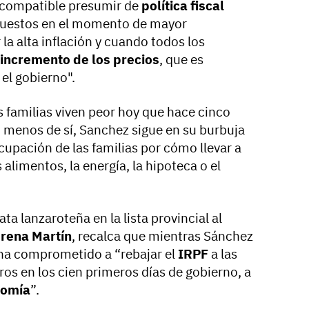
 incompatible presumir de
política fiscal
puestos en el momento de mayor
 la alta inflación y cuando todos los
incremento de los precios
, que es
el gobierno".
s familias viven peor hoy que hace cinco
 menos de sí, Sanchez sigue en su burbuja
cupación de las familias por cómo llevar a
 alimentos, la energía, la hipoteca o el
ta lanzaroteña en la lista provincial al
rena Martín
, recalca que mientras Sánchez
e ha comprometido a “rebajar el
IRPF
a las
os en los cien primeros días de gobierno, a
nomía
”.