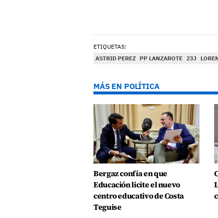
ETIQUETAS:
ASTRID PEREZ
PP LANZAROTE
23J
LORE
MÁS EN POLÍTICA
Bergaz confía en que
C
Educación licite el nuevo
L
centro educativo de Costa
c
Teguise