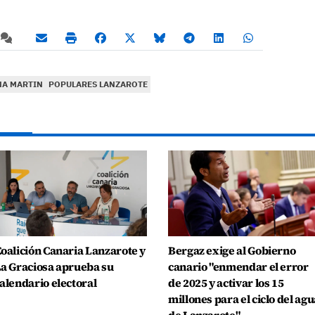
NA MARTIN
POPULARES LANZAROTE
oalición Canaria Lanzarote y
Bergaz exige al Gobierno
a Graciosa aprueba su
canario "enmendar el error
alendario electoral
de 2025 y activar los 15
millones para el ciclo del agu