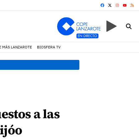
FACEBOOK
X
INSTAGRA
RS
YOUTUB
E MÁS LANZAROTE
BIOSFERA TV
12:34 h.
La seguridad y la 
estos a las
ijóo