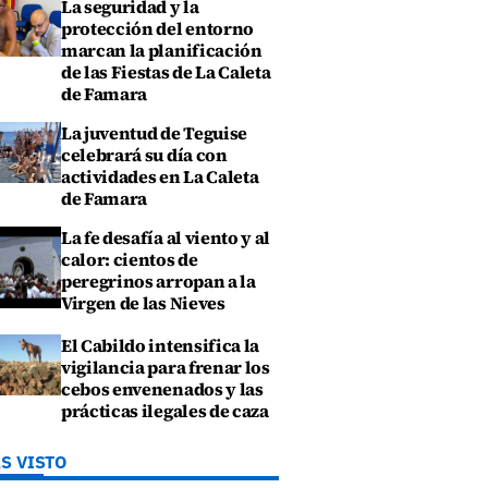
La seguridad y la
protección del entorno
marcan la planificación
de las Fiestas de La Caleta
de Famara
La juventud de Teguise
celebrará su día con
actividades en La Caleta
de Famara
La fe desafía al viento y al
calor: cientos de
peregrinos arropan a la
Virgen de las Nieves
El Cabildo intensifica la
vigilancia para frenar los
cebos envenenados y las
prácticas ilegales de caza
S VISTO