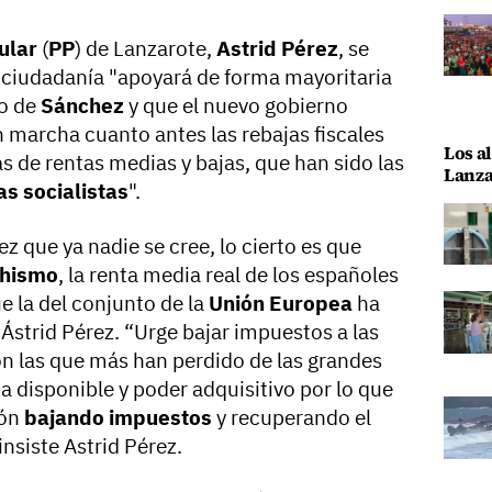
ular
(
PP
) de Lanzarote,
Astrid Pérez
, se
 ciudadanía "apoyará de forma mayoritaria
no de
Sánchez
y que el nuevo gobierno
 marcha cuanto antes las rebajas fiscales
Los al
as de rentas medias y bajas, que han sido las
Lanza
as socialistas
".
z que ya nadie se cree, lo cierto es que
hismo
, la renta media real de los españoles
e la del conjunto de la
Unión Europea
ha
Ástrid Pérez. “Urge bajar impuestos a las
n las que más han perdido de las grandes
a disponible y poder adquisitivo por lo que
ión
bajando impuestos
y recuperando el
 insiste Astrid Pérez.