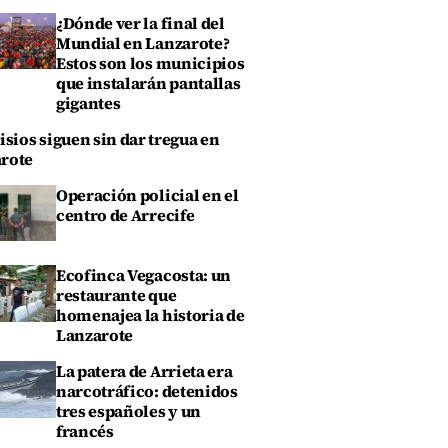
¿Dónde ver la final del
Mundial en Lanzarote?
Estos son los municipios
que instalarán pantallas
gigantes
isios siguen sin dar tregua en
rote
Operación policial en el
centro de Arrecife
Ecofinca Vegacosta: un
restaurante que
homenajea la historia de
Lanzarote
La patera de Arrieta era
narcotráfico: detenidos
tres españoles y un
francés