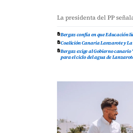
La presidenta del PP señala
Bergaz confía en que Educación lic
Coalición Canaria Lanzarote y La
Bergaz exige al Gobierno canario 
para el ciclo del agua de Lanzarot