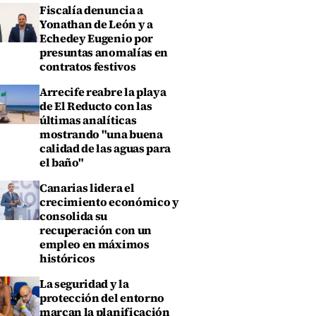
Fiscalía denuncia a
Yonathan de León y a
Echedey Eugenio por
presuntas anomalías en
contratos festivos
Arrecife reabre la playa
de El Reducto con las
últimas analíticas
mostrando "una buena
calidad de las aguas para
el baño"
Canarias lidera el
crecimiento económico y
consolida su
recuperación con un
empleo en máximos
históricos
La seguridad y la
protección del entorno
marcan la planificación