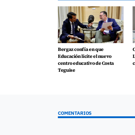
Bergaz confía en que
C
Educación licite el nuevo
L
centro educativo de Costa
c
Teguise
COMENTARIOS