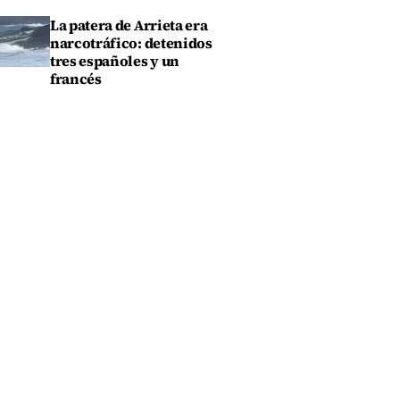
La patera de Arrieta era
narcotráfico: detenidos
tres españoles y un
francés