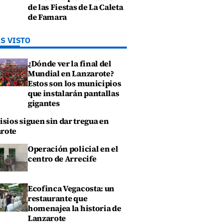
de las Fiestas de La Caleta
de Famara
S VISTO
¿Dónde ver la final del
Mundial en Lanzarote?
Estos son los municipios
que instalarán pantallas
gigantes
isios siguen sin dar tregua en
rote
Operación policial en el
centro de Arrecife
Ecofinca Vegacosta: un
restaurante que
homenajea la historia de
Lanzarote