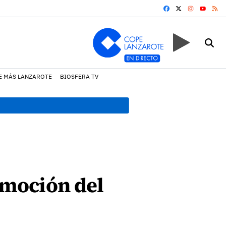
FACEBOOK
X
INSTAGRA
RS
YOUTUB
E MÁS LANZAROTE
BIOSFERA TV
18:45 h.
Fiscalía denuncia 
a moción del