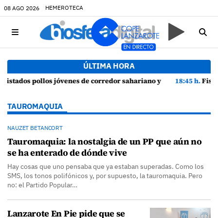
HEMEROTECA
08 AGO 2026
ÚLTIMA HORA
r sahariano y episodios de cortejo de hubara cerca del rally de Lanzarote
18:45 h.
Fiscalía denuncia a Yonathan de León y a Ec
TAUROMAQUIA
NAUZET BETANCORT
Tauromaquia: la nostalgia de un PP que aún no
se ha enterado de dónde vive
Hay cosas que uno pensaba que ya estaban superadas. Como los
SMS, los tonos polifónicos y, por supuesto, la tauromaquia. Pero
no: el Partido Popular…
Lanzarote En Pie pide que se