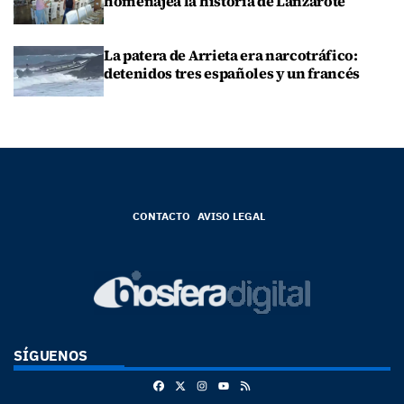
homenajea la historia de Lanzarote
La patera de Arrieta era narcotráfico:
detenidos tres españoles y un francés
CONTACTO
AVISO LEGAL
SÍGUENOS
Facebook
X
Instagram
RSS
Youtube