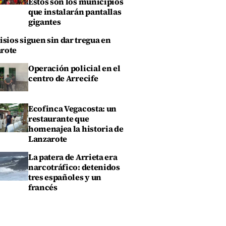
Estos son los municipios
que instalarán pantallas
gigantes
isios siguen sin dar tregua en
rote
Operación policial en el
centro de Arrecife
Ecofinca Vegacosta: un
restaurante que
homenajea la historia de
Lanzarote
La patera de Arrieta era
narcotráfico: detenidos
tres españoles y un
francés