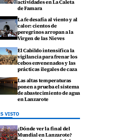
actividades en La Caleta
de Famara
La fe desafía al viento y al
calor: cientos de
peregrinos arropan a la
Virgen de las Nieves
El Cabildo intensifica la
vigilancia para frenar los
cebos envenenados y las
prácticas ilegales de caza
Las altas temperaturas
ponen a prueba el sistema
de abastecimiento de agua
en Lanzarote
S VISTO
¿Dónde ver la final del
Mundial en Lanzarote?