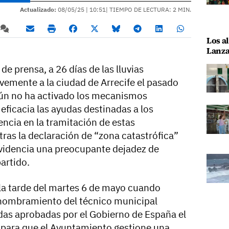
Actualizado:
08/05/25 |
10:51
| TIEMPO DE LECTURA: 2 MIN.
Los al
Lanza
e prensa, a 26 días de las lluvias
vemente a la ciudad de Arrecife el pasado
aún no ha activado los mecanismos
eficacia las ayudas destinadas a los
encia en la tramitación de estas
ras la declaración de “zona catastrófica”
 evidencia una preocupante dejadez de
artido.
la tarde del martes 6 de mayo cuando
 nombramiento del técnico municipal
das aprobadas por el Gobierno de España el
s para que el Ayuntamiento gestione una