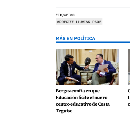
ETIQUETAS:
ARRECIFE
LLUVIAS
PSOE
MÁS EN POLÍTICA
Bergaz confía en que
C
Educación licite el nuevo
L
centro educativo de Costa
c
Teguise