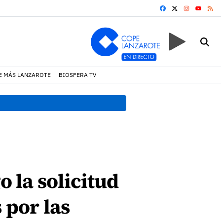
FACEBOOK
X
INSTAGRA
RS
YOUTUB
E MÁS LANZAROTE
BIOSFERA TV
10:11 h.
La fe desafía al vi
o la solicitud
 por las