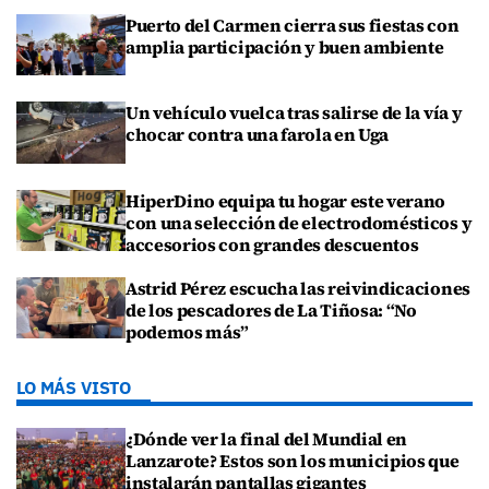
Puerto del Carmen cierra sus fiestas con
amplia participación y buen ambiente
Un vehículo vuelca tras salirse de la vía y
chocar contra una farola en Uga
HiperDino equipa tu hogar este verano
con una selección de electrodomésticos y
accesorios con grandes descuentos
Astrid Pérez escucha las reivindicaciones
de los pescadores de La Tiñosa: “No
podemos más”
LO MÁS VISTO
¿Dónde ver la final del Mundial en
Lanzarote? Estos son los municipios que
instalarán pantallas gigantes