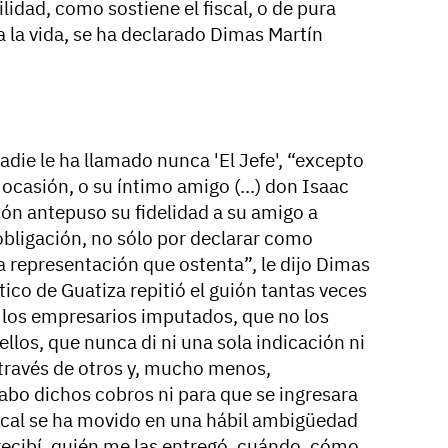
idad, como sostiene el fiscal, o de pura
 la vida, se ha declarado Dimas Martín
adie le ha llamado nunca 'El Jefe', “excepto
ocasión, o su íntimo amigo (…) don Isaac
ión antepuso su fidelidad a su amigo a
obligación, no sólo por declarar como
ta representación que ostenta”, le dijo Dimas
ítico de Guatiza repitió el guión tantas veces
 los empresarios imputados, que no los
llos, que nunca di ni una sola indicación ni
a través de otros y, mucho menos,
abo dichos cobros ni para que se ingresara
 Fiscal se ha movido en una hábil ambigüedad
recibí, quién me las entregó, cuándo, cómo,