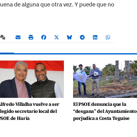
suena de alguna que otra vez. Y puede que no
lfredo Villalba vuelve a ser
El PSOE denuncia que la
legido secretario local del
“desgana” del Ayuntamiento
SOE de Haría
perjudica a Costa Teguise