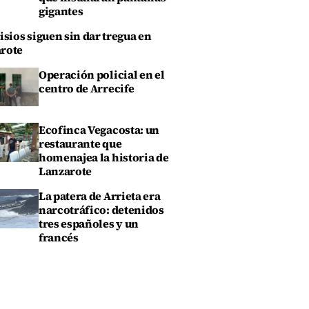
gigantes
isios siguen sin dar tregua en
rote
Operación policial en el
centro de Arrecife
Ecofinca Vegacosta: un
restaurante que
homenajea la historia de
Lanzarote
La patera de Arrieta era
narcotráfico: detenidos
tres españoles y un
francés