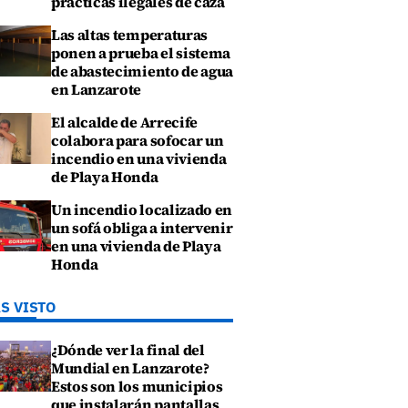
prácticas ilegales de caza
Las altas temperaturas
ponen a prueba el sistema
de abastecimiento de agua
en Lanzarote
El alcalde de Arrecife
colabora para sofocar un
incendio en una vivienda
de Playa Honda
Un incendio localizado en
un sofá obliga a intervenir
en una vivienda de Playa
Honda
S VISTO
¿Dónde ver la final del
Mundial en Lanzarote?
Estos son los municipios
que instalarán pantallas