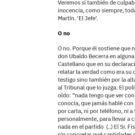
Veremos si también de culpabil
inocencia, como siempre, toda
Martín. 'El Jefe'.
O no
O no. Porque él sostiene que n
don Ubaldo Becerra en alguna 
Castellano que en su declarac
relatar la verdad como era su 
testigo sino también por la al
al Tribunal que lo juzga. El pol
oído: “nada tengo que ver con
conocía, que jamás hablé con e
por carta, ni por teléfono, ni 
personalmente, para llevar a c
nada en el partido (..) El Sr.
sin concretar qué cantidades 