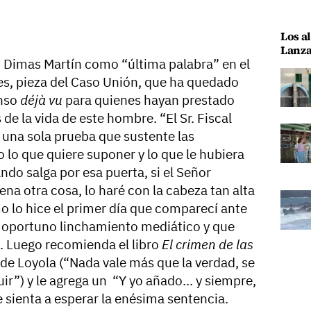
Los al
Lanza
eó Dimas Martín como “última palabra” en el
les, pieza del Caso Unión, que ha quedado
enso
déjà vu
para quienes hayan prestado
de la vida de este hombre. “El Sr. Fiscal
 una sola prueba que sustente las
 lo que quiere suponer y lo que le hubiera
ndo salga por esa puerta, si el Señor
ena otra cosa, lo haré con la cabeza tan alta
o lo hice el primer día que comparecí ante
l oportuno linchamiento mediático y que
. Luego recomienda el libro
El crimen de las
o de Loyola (“Nada vale más que la verdad, se
r”) y le agrega un “Y yo añado... y siempre,
se sienta a esperar la enésima sentencia.