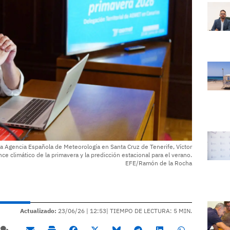
la Agencia Española de Meteorología en Santa Cruz de Tenerife, Víctor
ce climático de la primavera y la predicción estacional para el verano.
EFE/Ramón de la Rocha
Actualizado:
23/06/26 |
12:53
| TIEMPO DE LECTURA: 5 MIN.