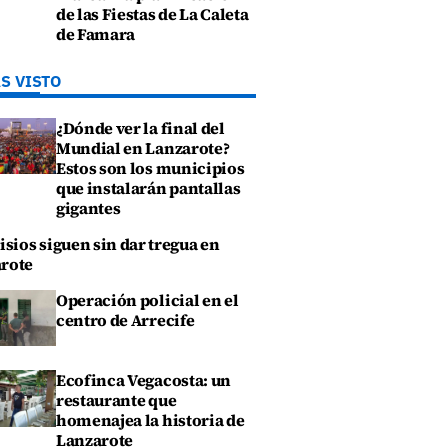
de las Fiestas de La Caleta
de Famara
S VISTO
¿Dónde ver la final del
Mundial en Lanzarote?
Estos son los municipios
que instalarán pantallas
gigantes
isios siguen sin dar tregua en
rote
Operación policial en el
centro de Arrecife
Ecofinca Vegacosta: un
restaurante que
homenajea la historia de
Lanzarote