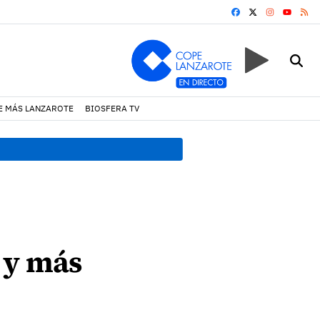
FACEBOOK
X
INSTAGRA
RS
YOUTUB
E MÁS LANZAROTE
BIOSFERA TV
18:45 h.
Fiscalía denuncia 
 y más