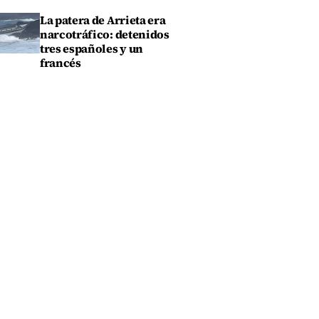
La patera de Arrieta era
narcotráfico: detenidos
tres españoles y un
francés