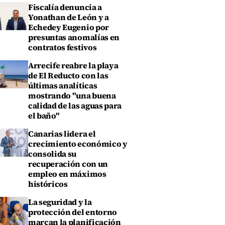
Fiscalía denuncia a
Yonathan de León y a
Echedey Eugenio por
presuntas anomalías en
contratos festivos
Arrecife reabre la playa
de El Reducto con las
últimas analíticas
mostrando "una buena
calidad de las aguas para
el baño"
Canarias lidera el
crecimiento económico y
consolida su
recuperación con un
empleo en máximos
históricos
La seguridad y la
protección del entorno
marcan la planificación