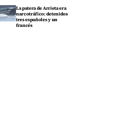
La patera de Arrieta era
narcotráfico: detenidos
tres españoles y un
francés