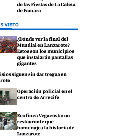
de las Fiestas de La Caleta
de Famara
S VISTO
¿Dónde ver la final del
Mundial en Lanzarote?
Estos son los municipios
que instalarán pantallas
gigantes
isios siguen sin dar tregua en
rote
Operación policial en el
centro de Arrecife
Ecofinca Vegacosta: un
restaurante que
homenajea la historia de
Lanzarote