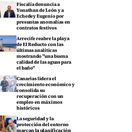
Fiscalía denuncia a
Yonathan de León y a
Echedey Eugenio por
presuntas anomalías en
contratos festivos
Arrecife reabre la playa
de El Reducto con las
últimas analíticas
mostrando "una buena
calidad de las aguas para
el baño"
Canarias lidera el
crecimiento económico y
consolida su
recuperación con un
empleo en máximos
históricos
La seguridad y la
protección del entorno
marcan la planificación