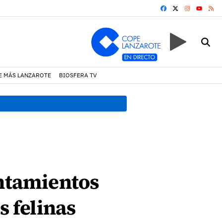
FACEBOOK
X
INSTAGRA
RS
YOUTUB
E MÁS LANZAROTE
BIOSFERA TV
18:45 h.
Fiscalía denuncia 
untamientos
s felinas