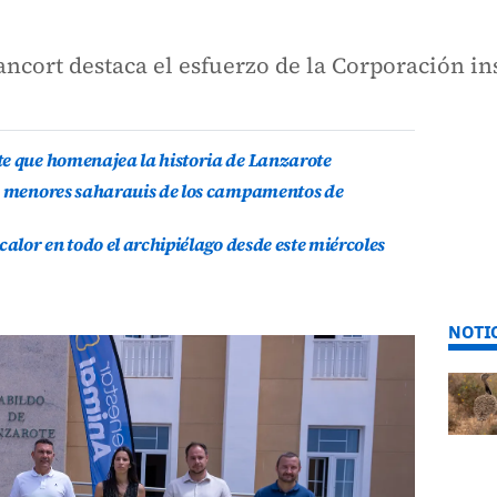
ncort destaca el esfuerzo de la Corporación ins
te que homenajea la historia de Lanzarote
is menores saharauis de los campamentos de
calor en todo el archipiélago desde este miércoles
NOTI