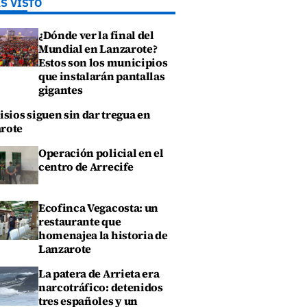
S VISTO
¿Dónde ver la final del
Mundial en Lanzarote?
Estos son los municipios
que instalarán pantallas
gigantes
isios siguen sin dar tregua en
rote
Operación policial en el
centro de Arrecife
Ecofinca Vegacosta: un
restaurante que
homenajea la historia de
Lanzarote
La patera de Arrieta era
narcotráfico: detenidos
tres españoles y un