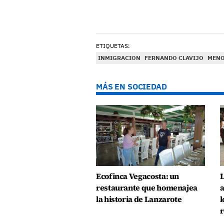
ETIQUETAS:
INMIGRACION
FERNANDO CLAVIJO
MENO
MÁS EN SOCIEDAD
Ecofinca Vegacosta: un
L
restaurante que homenajea
a
la historia de Lanzarote
l
r