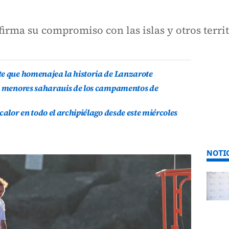
irma su compromiso con las islas y otros territ
te que homenajea la historia de Lanzarote
is menores saharauis de los campamentos de
calor en todo el archipiélago desde este miércoles
NOTI