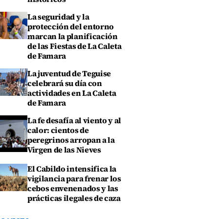
La seguridad y la
protección del entorno
marcan la planificación
de las Fiestas de La Caleta
de Famara
La juventud de Teguise
celebrará su día con
actividades en La Caleta
de Famara
La fe desafía al viento y al
calor: cientos de
peregrinos arropan a la
Virgen de las Nieves
El Cabildo intensifica la
vigilancia para frenar los
cebos envenenados y las
prácticas ilegales de caza