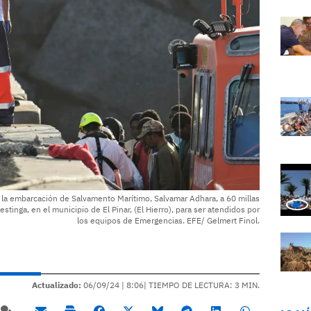
 la embarcación de Salvamento Marítimo, Salvamar Adhara, a 60 millas
estinga, en el municipio de El Pinar, (El Hierro), para ser atendidos por
los equipos de Emergencias. EFE/ Gelmert Finol.
Actualizado:
06/09/24 |
8:06
| TIEMPO DE LECTURA: 3 MIN.