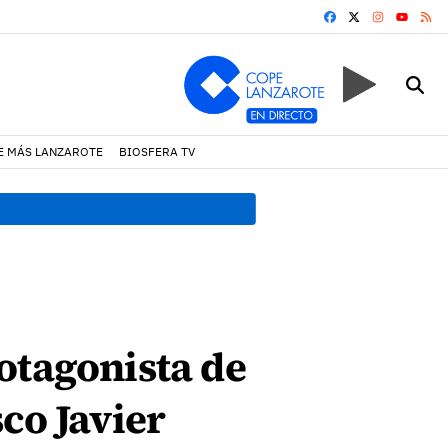
FACEBOOK
X
INSTAGRA
RS
YOUTUB
E MÁS LANZAROTE
BIOSFERA TV
13:20 h.
Lava Live Festival
otagonista de
co Javier