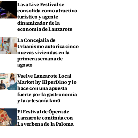
Lava Live Festival se
consolida como atractivo
turístico y agente
dinamizador de la
economía de Lanzarote
La Concejalía de
Urbanismo autoriza cinco
nuevas viviendas en la
primera semana de
agosto
Vuelve Lanzarote Local
Market by HiperDino y lo
hace con una apuesta
fuerte por la gastronomía
y la artesanía km0
El Festival de Ópera de
Lanzarote continúa con
La verbena de la Paloma