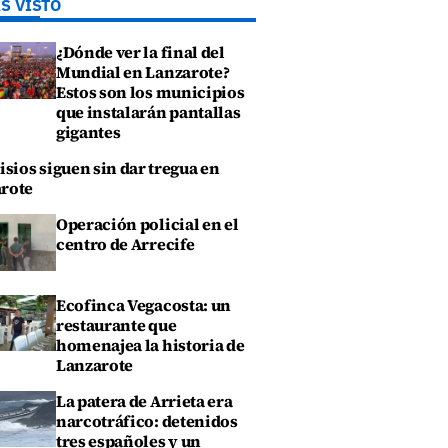
S VISTO
¿Dónde ver la final del
Mundial en Lanzarote?
Estos son los municipios
que instalarán pantallas
gigantes
isios siguen sin dar tregua en
rote
Operación policial en el
centro de Arrecife
Ecofinca Vegacosta: un
restaurante que
homenajea la historia de
Lanzarote
La patera de Arrieta era
narcotráfico: detenidos
tres españoles y un