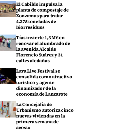
El Cabildo impulsa la
planta de compostaje de
Zonzamas para tratar
4.375 toneladas de
biorresiduos
Tías invierte 1,3 M€ en
renovar el alumbrado de
la avenida Alcalde
Florencio Suárez y 31
calles aledañas
Lava Live Festival se
consolida como atractivo
turístico y agente
dinamizador de la
economía de Lanzarote
La Concejalía de
Urbanismo autoriza cinco
nuevas viviendas en la
primera semana de
agosto