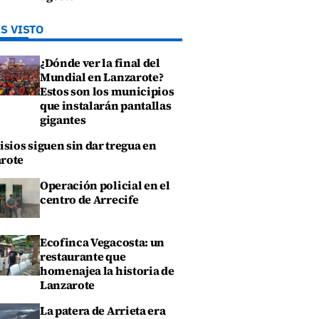
S VISTO
¿Dónde ver la final del
Mundial en Lanzarote?
Estos son los municipios
que instalarán pantallas
gigantes
isios siguen sin dar tregua en
rote
Operación policial en el
centro de Arrecife
Ecofinca Vegacosta: un
restaurante que
homenajea la historia de
Lanzarote
La patera de Arrieta era