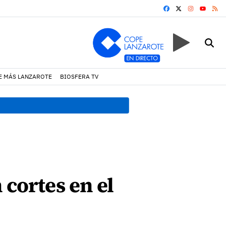
FACEBOOK
X
INSTAGRA
RS
YOUTUB
E MÁS LANZAROTE
BIOSFERA TV
08:44 h.
El Cabildo impulsa
 cortes en el