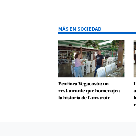
MÁS EN SOCIEDAD
Ecofinca Vegacosta: un
L
restaurante que homenajea
a
la historia de Lanzarote
l
r