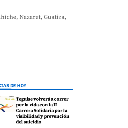
ahíche, Nazaret, Guatiza,
CIAS DE HOY
Teguise volverá a correr
por la vida con la II
Carrera Solidaria por la
visibilidad y prevención
del suicidio