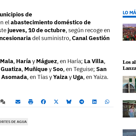
LO MÁ
unicipios de
n el
abastecimiento doméstico de
ste
jueves, 10 de octubre
,
según recoge en
ncesionaria
del suministro,
Canal Gestión
Mala
,
Haría
y
Máguez
, en Haría;
La Villa
,
Los al
Lanza
,
Guatiza
,
Muñique
y
Soo
, en Teguise;
San
a Asomada
, en Tías y
Yaiza
y
Uga
, en Yaiza.
ORTES DE AGUA