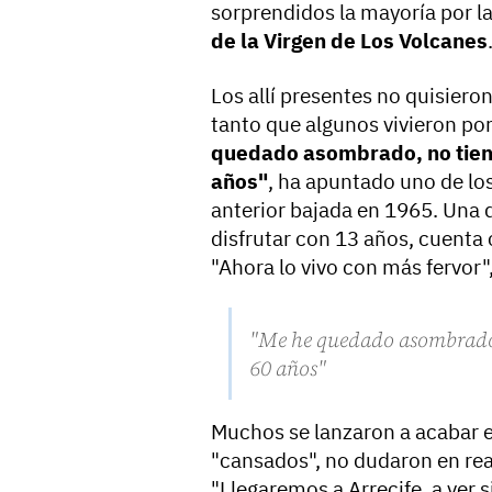
sorprendidos la mayoría por l
de la Virgen de Los Volcanes
Los allí presentes no quisiero
tanto que algunos vivieron po
quedado asombrado, no tiene
años"
, ha apuntado uno de los 
anterior bajada en 1965. Una 
disfrutar con 13 años, cuenta 
"Ahora lo vivo con más fervor"
"Me he quedado asombrado,
60 años"
Muchos se lanzaron a acabar e
"cansados", no dudaron en real
"Llegaremos a Arrecife, a ver