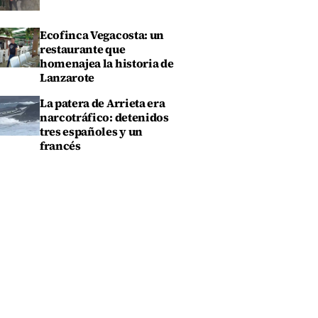
Ecofinca Vegacosta: un
restaurante que
homenajea la historia de
Lanzarote
La patera de Arrieta era
narcotráfico: detenidos
tres españoles y un
francés