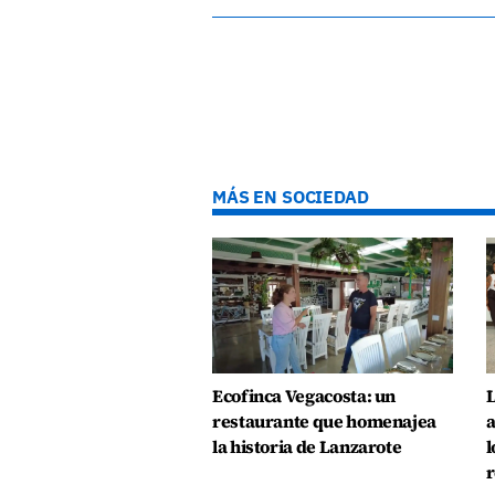
MÁS EN SOCIEDAD
Ecofinca Vegacosta: un
L
restaurante que homenajea
a
la historia de Lanzarote
l
r