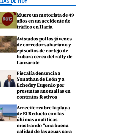
CIAS DE HOY
Muere un motorista de 49
años en un accidente de
tráfico en Haría
Avistados pollos jóvenes
de corredor sahariano y
episodios de cortejo de
hubara cerca del rally de
Lanzarote
Fiscalía denuncia a
Yonathan de León y a
Echedey Eugenio por
presuntas anomalías en
contratos festivos
Arrecife reabre la playa
de El Reducto con las
últimas analíticas
mostrando "una buena
calidad de las aguas para