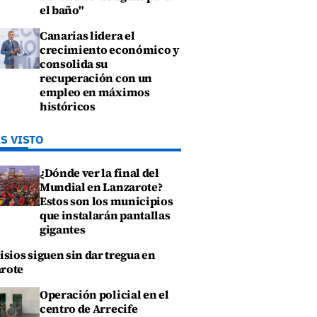
el baño"
Canarias lidera el
crecimiento económico y
consolida su
recuperación con un
empleo en máximos
históricos
S VISTO
¿Dónde ver la final del
Mundial en Lanzarote?
Estos son los municipios
que instalarán pantallas
gigantes
isios siguen sin dar tregua en
rote
Operación policial en el
centro de Arrecife