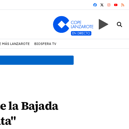
FACEBOOK
X
INSTAGRA
RS
YOUTUB
E MÁS LANZAROTE
BIOSFERA TV
08:49 h.
Avistados pollos j
te la Bajada
ta"