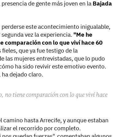
a presencia de gente más joven en la
Bajada
.
n perderse este acontecimiento inigualable,
r segunda vez la experiencia.
"Me he
 comparación con lo que viví hace 60
fieles, que ya fue testigo de la
de las mujeres entrevistadas, que lo pudo
cómo ha sido revivir este emotivo evento.
, ha dejado claro.
 no tiene comparación con lo que viví hace
l camino hasta Arrecife, y aunque estaban
izar el recorrido por completo.
 si nos quedan fuerzas", comentaban algunos.