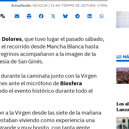
Actualizado:
05/12/24 |
11:43
| TIEMPO DE LECTURA: 3 MIN.
s Dolores
, que tuvo lugar el pasado sábado,
ar el recorrido desde Mancha Blanca hasta
peregrinos acompañaron a la imagen de la
LO MÁ
lesia de San Ginés.
 durante la caminata junto con la Virgen
nes ante el micrófono de
Biosfera
ndo el evento histórico durante todo el
Los al
Lanza
on a la Virgen desde las siete de la mañana
 estaban viviendo como experiencia una
grande y muy bonito, con tanta gente