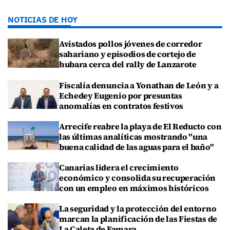
NOTICIAS DE HOY
Avistados pollos jóvenes de corredor
sahariano y episodios de cortejo de
hubara cerca del rally de Lanzarote
Fiscalía denuncia a Yonathan de León y a
Echedey Eugenio por presuntas
anomalías en contratos festivos
Arrecife reabre la playa de El Reducto con
las últimas analíticas mostrando "una
buena calidad de las aguas para el baño"
Canarias lidera el crecimiento
económico y consolida su recuperación
con un empleo en máximos históricos
La seguridad y la protección del entorno
marcan la planificación de las Fiestas de
La Caleta de Famara