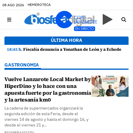
HEMEROTECA
08 AGO 2026
ÚLTIMA HORA
18:45 h.
Fiscalía denuncia a Yonathan de León y a Echedey Eugenio por presuntas anomalías en contratos festivos
GASTRONOMIA
Vuelve Lanzarote Local Market by
HiperDino y lo hace con una
apuesta fuerte por la gastronomía
y la artesanía km0
La cadena de supermercados organizará la
segunda edición de esta Feria, desde el
viernes 14 de agosto y hasta el domingo 16, y
desde el viernes 21 y…
BIOSFERADIGITAL