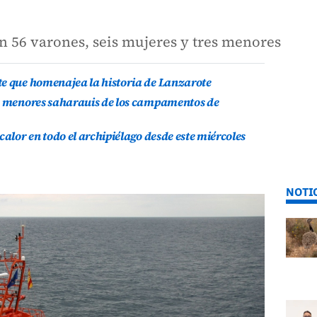
n 56 varones, seis mujeres y tres menores
te que homenajea la historia de Lanzarote
is menores saharauis de los campamentos de
calor en todo el archipiélago desde este miércoles
NOTI