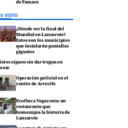
de Famara
S VISTO
¿Dónde ver la final del
Mundial en Lanzarote?
Estos son los municipios
que instalarán pantallas
gigantes
isios siguen sin dar tregua en
rote
Operación policial en el
centro de Arrecife
Ecofinca Vegacosta: un
restaurante que
homenajea la historia de
Lanzarote