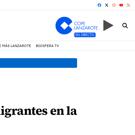
FACEBOOK
X
INSTAGRA
RS
YOUTUB
E MÁS LANZAROTE
BIOSFERA TV
18:45 h.
Fiscalía denuncia 
grantes en la