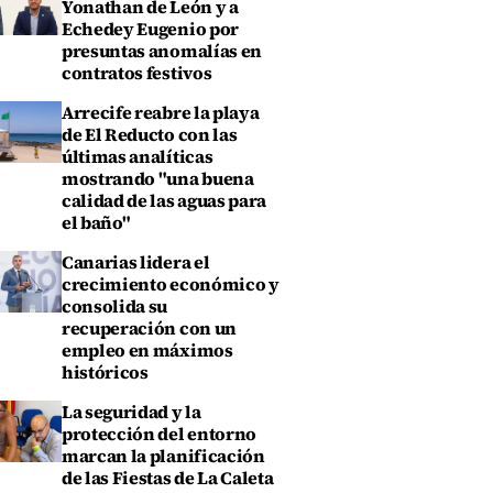
Yonathan de León y a
Echedey Eugenio por
presuntas anomalías en
contratos festivos
Arrecife reabre la playa
de El Reducto con las
últimas analíticas
mostrando "una buena
calidad de las aguas para
el baño"
Canarias lidera el
crecimiento económico y
consolida su
recuperación con un
empleo en máximos
históricos
La seguridad y la
protección del entorno
marcan la planificación
de las Fiestas de La Caleta