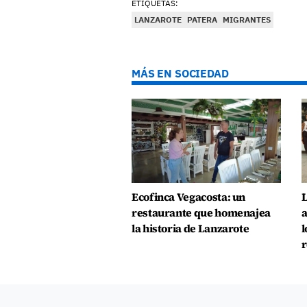
ETIQUETAS:
LANZAROTE
PATERA
MIGRANTES
MÁS EN SOCIEDAD
Ecofinca Vegacosta: un
L
restaurante que homenajea
a
la historia de Lanzarote
l
r