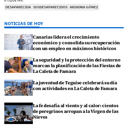
ETIQUETAS:
DESAPARECIDA
SOSDESAPARECIDOS
ARIADNA GÓMEZ
NOTICIAS DE HOY
Canarias lidera el crecimiento
económico y consolida su recuperación
con un empleo en máximos históricos
La seguridad y la protección del entorno
marcan la planificación de las Fiestas de
La Caleta de Famara
La juventud de Teguise celebrará su día
con actividades en La Caleta de Famara
La fe desafía al viento y al calor: cientos
de peregrinos arropan a la Virgen de las
Nieves