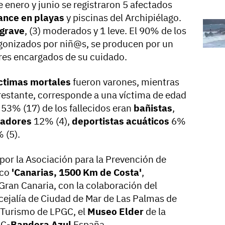
 enero y junio se registraron 5 afectados
ance en playas
y piscinas del Archipiélago.
 grave
, (3) moderados y 1 leve. El 90% de los
gonizados por niñ@s, se producen por un
ores encargados de su cuidado.
ctimas mortales
fueron varones, mientras
 restante, corresponde a una víctima de edad
 53% (17) de los fallecidos eran
bañistas
,
adores
12% (4),
deportistas acuáticos
6%
 (5).
 por la Asociación para la Prevención de
ico
'Canarias, 1500 Km de Costa'
,
Gran Canaria, con la colaboración del
ncejalía de Ciudad de Mar de Las Palmas de
e Turismo de LPGC, el
Museo Elder
de la
AC-
Bandera Azul
España.