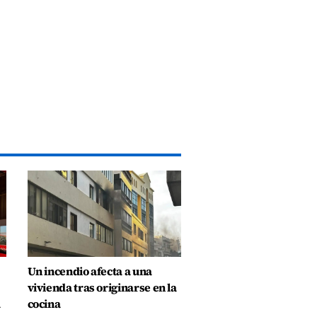
Un incendio afecta a una
vivienda tras originarse en la
a
cocina