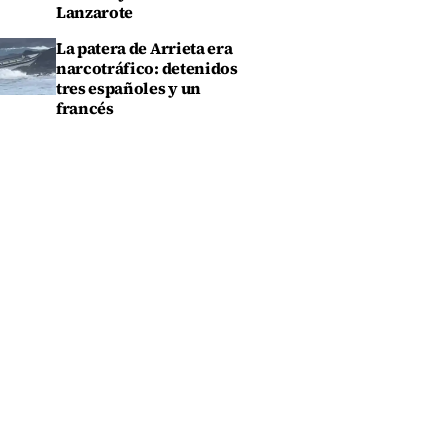
Lanzarote
La patera de Arrieta era
narcotráfico: detenidos
tres españoles y un
francés