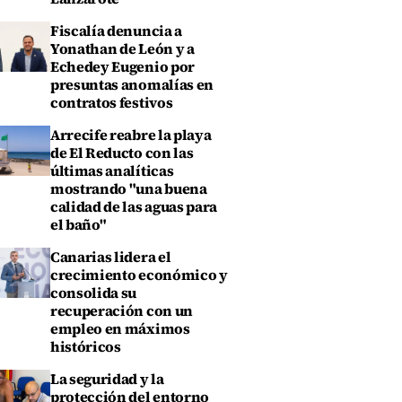
Fiscalía denuncia a
Yonathan de León y a
Echedey Eugenio por
presuntas anomalías en
contratos festivos
Arrecife reabre la playa
de El Reducto con las
últimas analíticas
mostrando "una buena
calidad de las aguas para
el baño"
Canarias lidera el
crecimiento económico y
consolida su
recuperación con un
empleo en máximos
históricos
La seguridad y la
protección del entorno