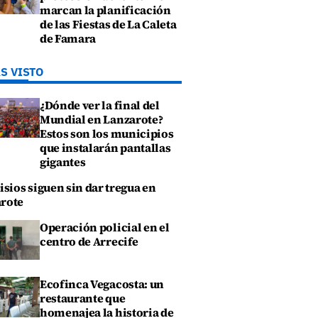
marcan la planificación
de las Fiestas de La Caleta
de Famara
S VISTO
¿Dónde ver la final del
Mundial en Lanzarote?
Estos son los municipios
que instalarán pantallas
gigantes
isios siguen sin dar tregua en
rote
Operación policial en el
centro de Arrecife
Ecofinca Vegacosta: un
restaurante que
homenajea la historia de