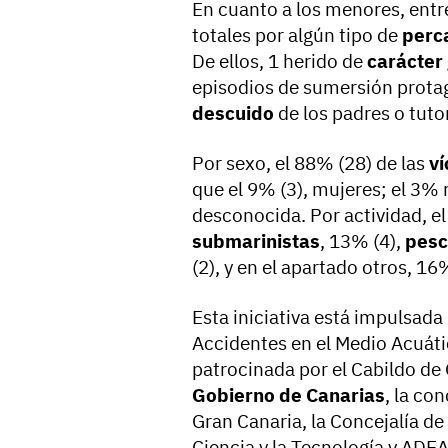
En cuanto a los menores, entre
totales por algún tipo de
perc
De ellos, 1 herido de
carácter
episodios de sumersión prota
descuido
de los padres o tut
Por sexo, el 88% (28) de las
ví
que el 9% (3), mujeres; el 3%
desconocida. Por actividad, el
submarinistas
, 13% (4),
pesc
(2), y en el apartado otros, 16%
Esta iniciativa está impulsada
Accidentes en el Medio Acuát
patrocinada por el Cabildo de 
Gobierno de Canarias
, la co
Gran Canaria, la Concejalía d
Ciencia y la Tecnología y ADE