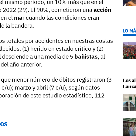
el mismo período, un 10% más que en el
 2022 (29). El 90%, cometieron una
acción
 en el
ma
r cuando las condiciones eran
de la bandera.
LO MÁ
os totales por accidentes en nuestras costas
lecidos, (1) herido en estado crítico y (2)
l desciende a una media de 5
bañistas
, al
del año anterior.
s que menor número de óbitos registraron (3
Los al
Lanza
 c/u); marzo y abril (7 c/u), según datos
aboración de este estudio estadístico, 112
dos