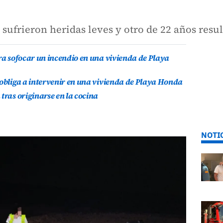
 sufrieron heridas leves y otro de 22 años resu
ara sofocar un incendio en una vivienda de Playa
 obliga a intervenir en una vivienda de Playa Honda
tras originarse en la cocina
NOTI