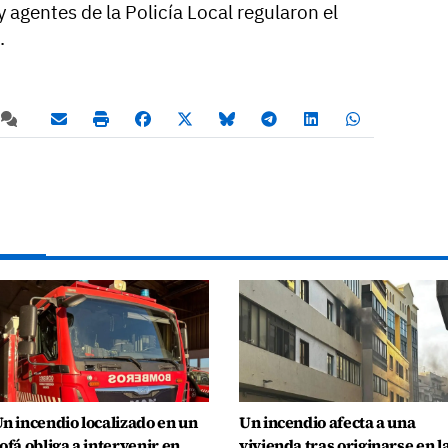
 agentes de la Policía Local regularon el
.
n incendio localizado en un
Un incendio afecta a una
ofá obliga a intervenir en
vivienda tras originarse en l