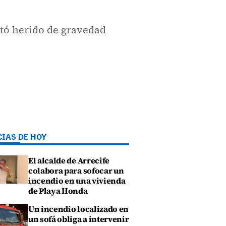
ltó herido de gravedad
CIAS DE HOY
El alcalde de Arrecife
colabora para sofocar un
incendio en una vivienda
de Playa Honda
Un incendio localizado en
un sofá obliga a intervenir