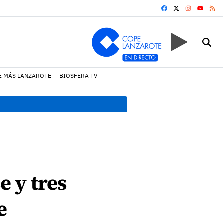
FACEBOOK
X
INSTAGRA
RS
YOUTUB
E MÁS LANZAROTE
BIOSFERA TV
19:07 h.
Un incendio locali
e y tres
e