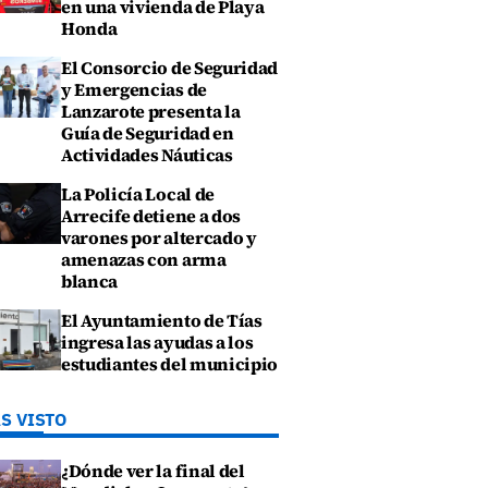
en una vivienda de Playa
Honda
El Consorcio de Seguridad
y Emergencias de
Lanzarote presenta la
Guía de Seguridad en
Actividades Náuticas
La Policía Local de
Arrecife detiene a dos
varones por altercado y
amenazas con arma
blanca
El Ayuntamiento de Tías
ingresa las ayudas a los
estudiantes del municipio
S VISTO
¿Dónde ver la final del