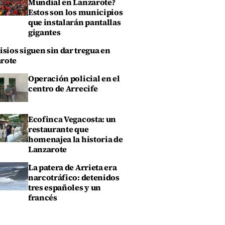
Mundial en Lanzarote?
Estos son los municipios
que instalarán pantallas
gigantes
isios siguen sin dar tregua en
rote
Operación policial en el
centro de Arrecife
Ecofinca Vegacosta: un
restaurante que
homenajea la historia de
Lanzarote
La patera de Arrieta era
narcotráfico: detenidos
tres españoles y un
francés