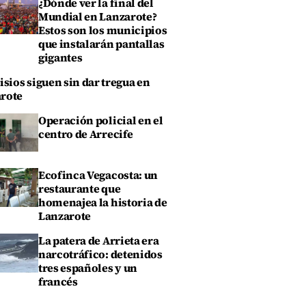
¿Dónde ver la final del
Mundial en Lanzarote?
Estos son los municipios
que instalarán pantallas
gigantes
isios siguen sin dar tregua en
rote
Operación policial en el
centro de Arrecife
Ecofinca Vegacosta: un
restaurante que
homenajea la historia de
Lanzarote
La patera de Arrieta era
narcotráfico: detenidos
tres españoles y un
francés