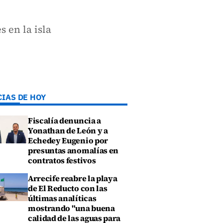
 en la isla
CIAS DE HOY
Fiscalía denuncia a
Yonathan de León y a
Echedey Eugenio por
presuntas anomalías en
contratos festivos
Arrecife reabre la playa
de El Reducto con las
últimas analíticas
mostrando "una buena
calidad de las aguas para