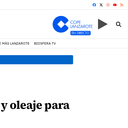
FACEBOOK
X
INSTAGRA
RS
YOUTUB
E MÁS LANZAROTE
BIOSFERA TV
17:11 h.
Arrecife reabre la p
 y oleaje para