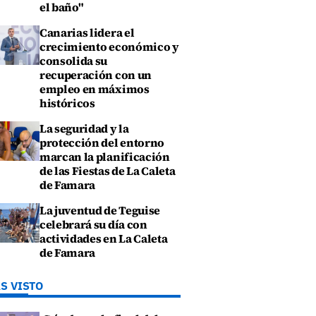
el baño"
Canarias lidera el
crecimiento económico y
consolida su
recuperación con un
empleo en máximos
históricos
La seguridad y la
protección del entorno
marcan la planificación
de las Fiestas de La Caleta
de Famara
La juventud de Teguise
celebrará su día con
actividades en La Caleta
de Famara
S VISTO