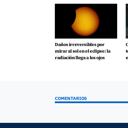
Daños irreversibles por
C
mirar al sol en el eclipse: la
t
radiación llega a los ojos
e
COMENTARIOS