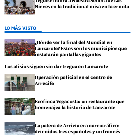
Teguise honra a Nuestra Señora de Las
Nieves en la tradicional misa en la ermita
LO MÁS VISTO
¿Dónde ver la final del Mundial en
Lanzarote? Estos son los municipios que
instalarán pantallas gigantes
Los alisios siguen sin dar tregua en Lanzarote
Operación policial en el centro de
Arrecife
Ecofinca Vegacosta: un restaurante que
homenajea la historia de Lanzarote
La patera de Arrieta era narcotráfico:
detenidos tres españoles y un francés