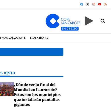
FACEBOOK
X
INSTAGRA
RS
YOUTUB
E MÁS LANZAROTE
BIOSFERA TV
 Haría
08:49 h.
Avista
S VISTO
¿Dónde ver la final del
Mundial en Lanzarote?
Estos son los municipios
que instalarán pantallas
gigantes