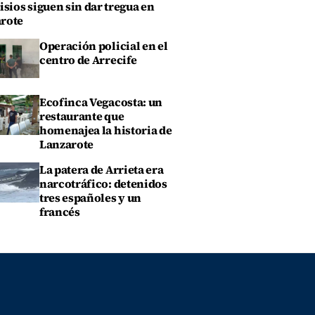
isios siguen sin dar tregua en
rote
Operación policial en el
centro de Arrecife
Ecofinca Vegacosta: un
restaurante que
homenajea la historia de
Lanzarote
La patera de Arrieta era
narcotráfico: detenidos
tres españoles y un
francés