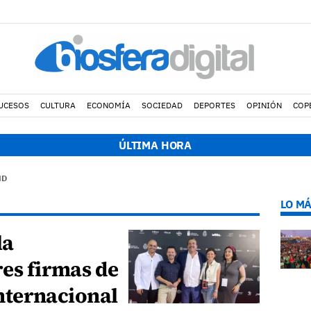
UCESOS
CULTURA
ECONOMÍA
SOCIEDAD
DEPORTES
OPINIÓN
COP
:55 h.
Muere un motorista de 49 años en un accidente de tráfico en
ÚLTIMA HORA
ND
LO MÁ
la
res firmas de
 Internacional