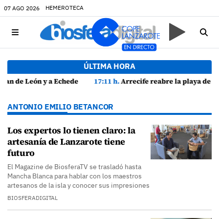
HEMEROTECA
07 AGO 2026
ÚLTIMA HORA
ratos festivos
17:11 h.
Arrecife reabre la playa de El Reducto con las últimas analíticas mostrando "una buena calidad de las aguas para el
ANTONIO EMILIO BETANCOR
Los expertos lo tienen claro: la
artesanía de Lanzarote tiene
futuro
El Magazine de BiosferaTV se trasladó hasta
Mancha Blanca para hablar con los maestros
artesanos de la isla y conocer sus impresiones
BIOSFERADIGITAL