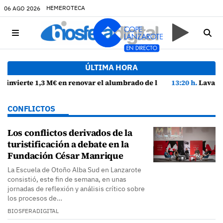
HEMEROTECA
06 AGO 2026
ÚLTIMA HORA
venida Alcalde Florencio Suárez y 31 calles aledañas
13:20 h.
Lava Live Festival se consolida como atractivo turístico y agen
CONFLICTOS
Los conflictos derivados de la
turistificación a debate en la
Fundación César Manrique
La Escuela de Otoño Alba Sud en Lanzarote
consistió, este fin de semana, en unas
jornadas de reflexión y análisis crítico sobre
los procesos de…
BIOSFERADIGITAL