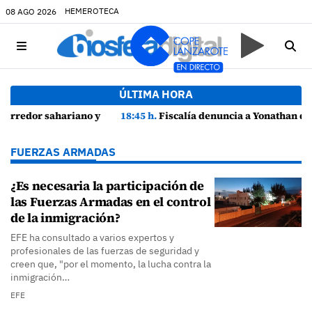
HEMEROTECA
08 AGO 2026
ÚLTIMA HORA
zarote
18:45 h.
Fiscalía denuncia a Yonathan de León y a Echedey Eugenio por presuntas anomalías en contratos festivos
FUERZAS ARMADAS
¿Es necesaria la participación de
las Fuerzas Armadas en el control
de la inmigración?
EFE ha consultado a varios expertos y
profesionales de las fuerzas de seguridad y
creen que, "por el momento, la lucha contra la
inmigración…
EFE