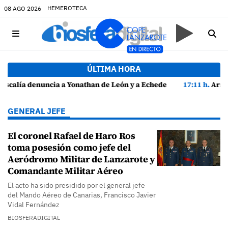
HEMEROTECA
08 AGO 2026
ÚLTIMA HORA
ón y a Echedey Eugenio por presuntas anomalías en contratos festivos
17:11 h.
Arrecife reabre la playa de El Reducto con las últi
GENERAL JEFE
El coronel Rafael de Haro Ros
toma posesión como jefe del
Aeródromo Militar de Lanzarote y
Comandante Militar Aéreo
El acto ha sido presidido por el general jefe
del Mando Aéreo de Canarias, Francisco Javier
Vidal Fernández
BIOSFERADIGITAL