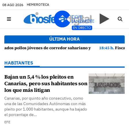
HEMEROTECA
08 AGO 2026
ÚLTIMA HORA
ios de cortejo de hubara cerca del rally de Lanzarote
18:45 h.
Fiscalía denuncia a Yonathan de León y a Echedey Eugenio por 
HABITANTES
Bajan un 5,4 % los pleitos en
Canarias, pero sus habitantes son
los que más litigan
Canarias, por quinto año consecutivo, como
una de las Comunidades Autónomas con más
pleito por 1.000 habitantes, aunque ha bajado
el porcentaje de…
EFE