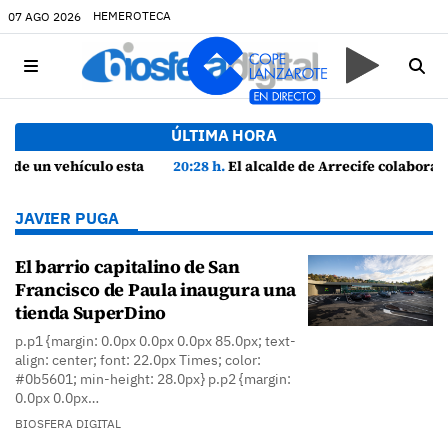
HEMEROTECA
07 AGO 2026
ÚLTIMA HORA
fe
20:28 h.
El alcalde de Arrecife colabora para sofocar un incendio en una vivienda de Playa Honda
JAVIER PUGA
El barrio capitalino de San
Francisco de Paula inaugura una
tienda SuperDino
p.p1 {margin: 0.0px 0.0px 0.0px 85.0px; text-
align: center; font: 22.0px Times; color:
#0b5601; min-height: 28.0px} p.p2 {margin:
0.0px 0.0px…
BIOSFERA DIGITAL