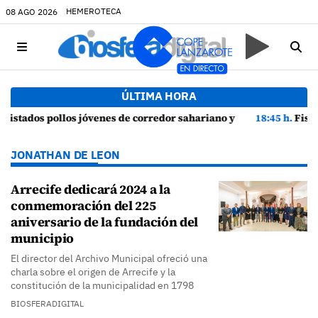
HEMEROTECA
08 AGO 2026
ÚLTIMA HORA
iano y episodios de cortejo de hubara cerca del rally de Lanzarote
18:45 h.
Fiscalía denuncia a Yonathan de León y a Echedey 
JONATHAN DE LEON
Arrecife dedicará 2024 a la
conmemoración del 225
aniversario de la fundación del
municipio
El director del Archivo Municipal ofreció una
charla sobre el origen de Arrecife y la
constitución de la municipalidad en 1798
BIOSFERADIGITAL