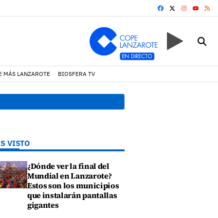
FACEBOOK
X
INSTAGRA
RS
YOUTUB
E MÁS LANZAROTE
BIOSFERA TV
r un incendio en una vivienda de Playa Honda
19:07 h.
Un incendio
S VISTO
¿Dónde ver la final del
Mundial en Lanzarote?
Estos son los municipios
que instalarán pantallas
gigantes