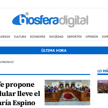
UCESOS
CULTURA
ECONOMÍA
SOCIEDAD
DEPORTES
OPINIÓN
COP
20:28 h.
El alcalde de Arrecife colabora para sofoca
ÚLTIMA HORA
 GONZALEZ
LO MÁ
ife propone
lar lleve el
ría Espino