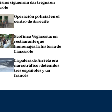
isios siguen sin dar tregua en
rote
Operación policial en el
centro de Arrecife
Ecofinca Vegacosta: un
restaurante que
homenajea la historia de
Lanzarote
La patera de Arrieta era
narcotráfico: detenidos
tres españoles y un
francés