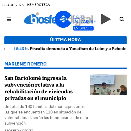
HEMEROTECA
08 AGO 2026
ÚLTIMA HORA
18:45 h.
Fiscalía denuncia a Yonathan de León y a Echedey Eugenio por presuntas anomalías en contratos festivos
MARLENE ROMERO
San Bartolomé ingresa la
subvención relativa a la
rehabilitación de viviendas
privadas en el municipio
Un total de 180 familias del municipio, entre
las que se encuentran 110 en situación de
vulnerabilidad, serán las beneficiarias de esta
subvención
BIOSFERA DIGITAL