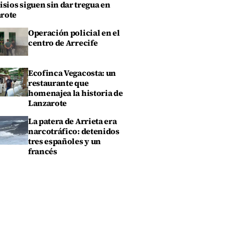
isios siguen sin dar tregua en
rote
Operación policial en el
centro de Arrecife
Ecofinca Vegacosta: un
restaurante que
homenajea la historia de
Lanzarote
La patera de Arrieta era
narcotráfico: detenidos
tres españoles y un
francés