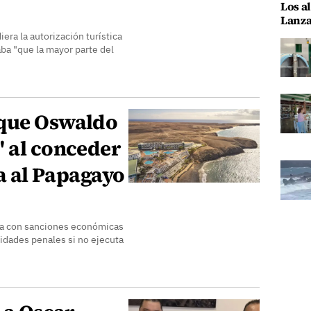
Los al
Lanza
era la autorización turística
aba "que la mayor parte del
 que Oswaldo
" al conceder
ca al Papagayo
iza con sanciones económicas
lidades penales si no ejecuta