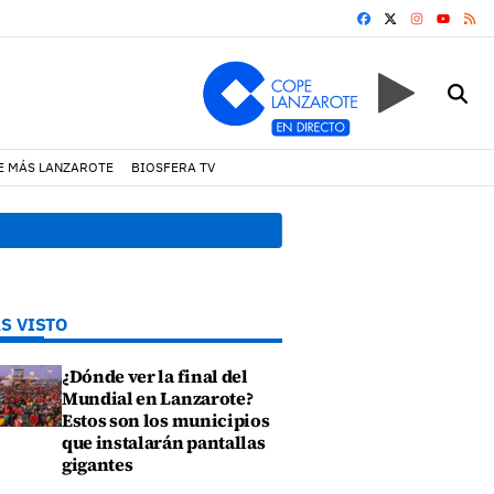
FACEBOOK
X
INSTAGRA
RS
YOUTUB
E MÁS LANZAROTE
BIOSFERA TV
tejo de hubara cerca del rally de Lanzarote
18:45 h.
Fiscalía de
S VISTO
¿Dónde ver la final del
Mundial en Lanzarote?
Estos son los municipios
que instalarán pantallas
gigantes