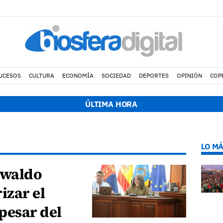
UCESOS
CULTURA
ECONOMÍA
SOCIEDAD
DEPORTES
OPINIÓN
COP
.
Avistados pollos jóvenes de corredor sahariano y episodios de cor
ÚLTIMA HORA
LO MÁ
swaldo
izar el
pesar del