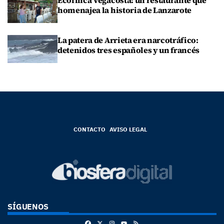
homenajea la historia de Lanzarote
La patera de Arrieta era narcotráfico:
detenidos tres españoles y un francés
CONTACTO
AVISO LEGAL
SÍGUENOS
Facebook
X
Instagram
RSS