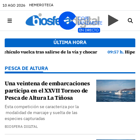
HEMEROTECA
10 AGO 2026
ÚLTIMA HORA
vía y chocar contra una farola en Uga
09:57 h.
HiperDino equipa tu hogar este verano con una selección de electrod
PESCA DE ALTURA
Una veintena de embarcaciones
participa en el XXVII Torneo de
Pesca de Altura La Tiñosa
Esta competición se caracteriza por la
modalidad de marcaje y suelta de las
especies capturadas
BIOSFERA DIGITAL