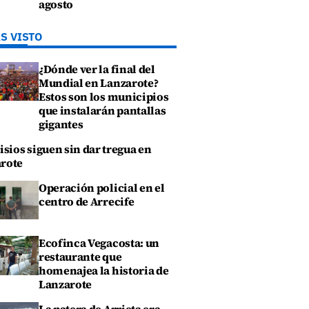
agosto
S VISTO
¿Dónde ver la final del
Mundial en Lanzarote?
Estos son los municipios
que instalarán pantallas
gigantes
isios siguen sin dar tregua en
rote
Operación policial en el
centro de Arrecife
Ecofinca Vegacosta: un
restaurante que
homenajea la historia de
Lanzarote