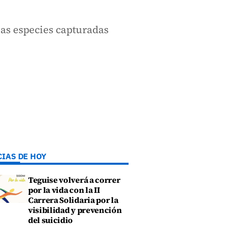
las especies capturadas
CIAS DE HOY
Teguise volverá a correr
por la vida con la II
Carrera Solidaria por la
visibilidad y prevención
del suicidio