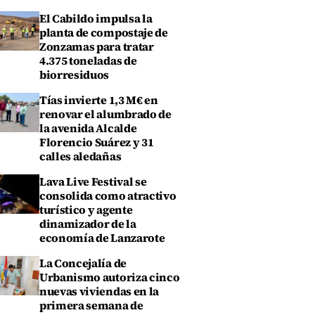
El Cabildo impulsa la
planta de compostaje de
Zonzamas para tratar
4.375 toneladas de
biorresiduos
Tías invierte 1,3 M€ en
renovar el alumbrado de
la avenida Alcalde
Florencio Suárez y 31
calles aledañas
Lava Live Festival se
consolida como atractivo
turístico y agente
dinamizador de la
economía de Lanzarote
La Concejalía de
Urbanismo autoriza cinco
nuevas viviendas en la
primera semana de