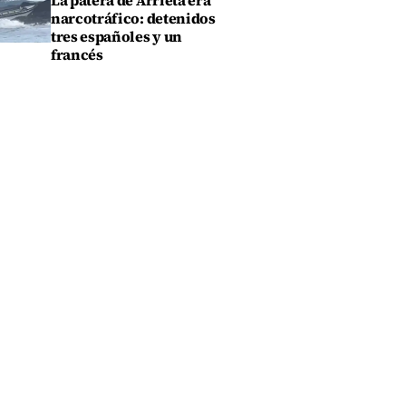
La patera de Arrieta era
narcotráfico: detenidos
tres españoles y un
francés