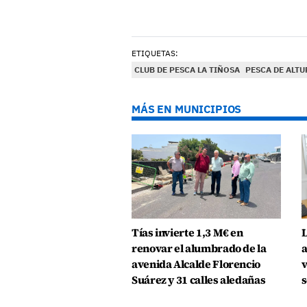
ETIQUETAS:
CLUB DE PESCA LA TIÑOSA
PESCA DE ALTU
MÁS EN MUNICIPIOS
Tías invierte 1,3 M€ en
L
renovar el alumbrado de la
a
avenida Alcalde Florencio
v
Suárez y 31 calles aledañas
s