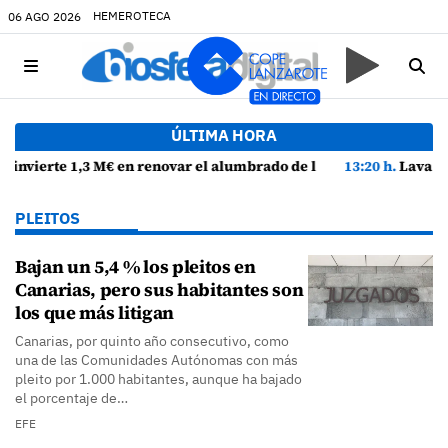
HEMEROTECA
06 AGO 2026
ÚLTIMA HORA
venida Alcalde Florencio Suárez y 31 calles aledañas
13:20 h.
Lava Live Festival se consolida como atractivo turístico y agen
PLEITOS
Bajan un 5,4 % los pleitos en
Canarias, pero sus habitantes son
los que más litigan
Canarias, por quinto año consecutivo, como
una de las Comunidades Autónomas con más
pleito por 1.000 habitantes, aunque ha bajado
el porcentaje de…
EFE