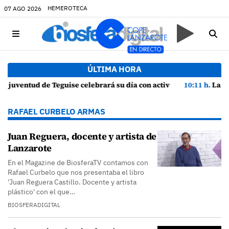
HEMEROTECA
07 AGO 2026
ÚLTIMA HORA
 día con actividades en La Caleta de Famara
10:11 h.
La fe desafía al viento y al calor: cientos de pe
RAFAEL CURBELO ARMAS
Juan Reguera, docente y artista de
Lanzarote
En el Magazine de BiosferaTV contamos con
Rafael Curbelo que nos presentaba el libro
'Juan Reguera Castillo. Docente y artista
plástico' con el que…
BIOSFERADIGITAL