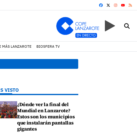
FACEBOOK
X
INSTAGRA
RS
YOUTUB
E MÁS LANZAROTE
BIOSFERA TV
cortejo de hubara cerca del rally de Lanzarote
18:45 h.
Fiscalía 
S VISTO
¿Dónde ver la final del
Mundial en Lanzarote?
Estos son los municipios
que instalarán pantallas
gigantes