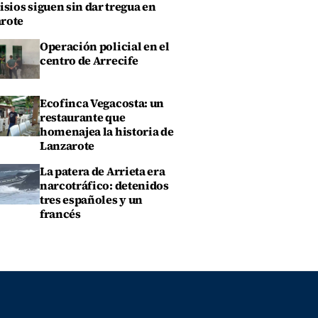
isios siguen sin dar tregua en
rote
Operación policial en el
centro de Arrecife
Ecofinca Vegacosta: un
restaurante que
homenajea la historia de
Lanzarote
La patera de Arrieta era
narcotráfico: detenidos
tres españoles y un
francés