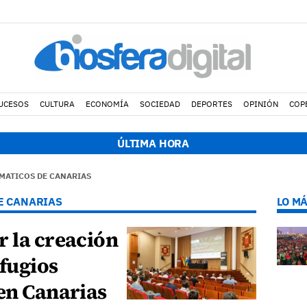
UCESOS
CULTURA
ECONOMÍA
SOCIEDAD
DEPORTES
OPINIÓN
COP
 h.
Avistados pollos jóvenes de corredor sahariano y episodios de 
ÚLTIMA HORA
IMATICOS DE CANARIAS
E CANARIAS
LO MÁ
r la creación
fugios
en Canarias