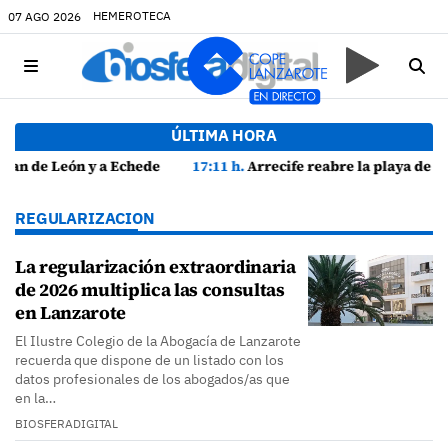
HEMEROTECA
07 AGO 2026
ÚLTIMA HORA
tivos
17:11 h.
Arrecife reabre la playa de El Reducto con las últimas analíticas mostrando "una buena calidad de las aguas para el baño"
REGULARIZACION
La regularización extraordinaria
de 2026 multiplica las consultas
en Lanzarote
El Ilustre Colegio de la Abogacía de Lanzarote
recuerda que dispone de un listado con los
datos profesionales de los abogados/as que
en la…
BIOSFERADIGITAL